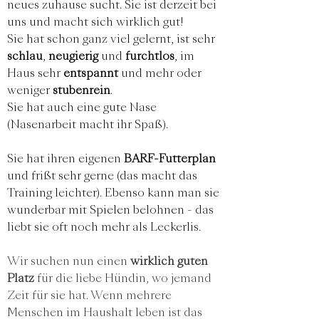
neues zuhause sucht. Sie ist derzeit bei
uns und macht sich wirklich gut!
Sie hat schon ganz viel gelernt, ist sehr
schlau
,
neugierig
und
furchtlos
, im
Haus sehr
entspannt
und mehr oder
weniger
stubenrein
.
Sie hat auch eine gute Nase
(Nasenarbeit macht ihr Spaß).
Sie hat ihren eigenen
BARF-Futterplan
und frißt sehr gerne (das macht das
Training leichter). Ebenso kann man sie
wunderbar mit Spielen belohnen - das
liebt sie oft noch mehr als Leckerlis.
Wir suchen nun einen
wirklich guten
Platz
für die liebe Hündin, wo jemand
Zeit für sie hat. Wenn mehrere
Menschen im Haushalt leben ist das