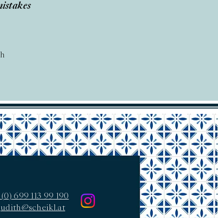
mistakes
ph
(0) 699 113 99 190
judith@scheikl.at