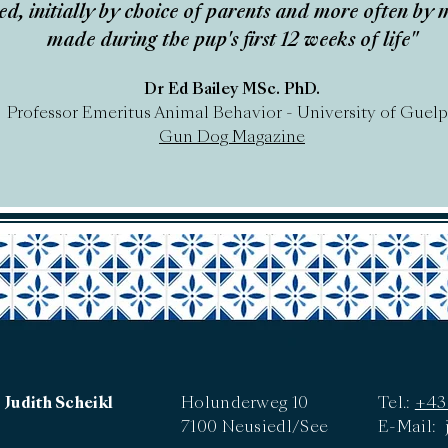
ed, initially by choice of parents and more often by 
made during the pup's first 12 weeks of life"
Dr Ed Bailey MSc. PhD.
Professor Emeritus Animal Behavior - University of Guel
Gun Dog Magazine
Judith Scheikl
Holunderweg 10
Tel.:
+43 
7100 Neusiedl/See
E-Mail: