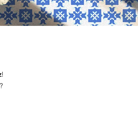
z
!
?